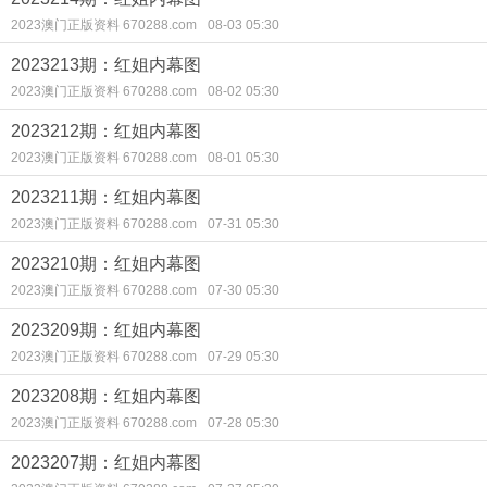
2023澳门正版资料 670288.com
08-03 05:30
2023213期：红姐内幕图
2023澳门正版资料 670288.com
08-02 05:30
2023212期：红姐内幕图
2023澳门正版资料 670288.com
08-01 05:30
2023211期：红姐内幕图
2023澳门正版资料 670288.com
07-31 05:30
2023210期：红姐内幕图
2023澳门正版资料 670288.com
07-30 05:30
2023209期：红姐内幕图
2023澳门正版资料 670288.com
07-29 05:30
2023208期：红姐内幕图
2023澳门正版资料 670288.com
07-28 05:30
2023207期：红姐内幕图